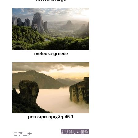
meteora-greece
μετεωρα-ομιχλη-46-1
より詳しい情報
ヨアニナ