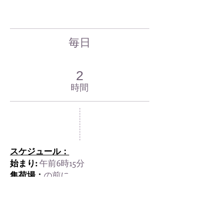
毎日
2
時間
スケジュール：
始まり:
午前6時15分
集荷場：
の前に
カランバカ駅
または、ご要望に応じ
て、カランバカ近郊のどこからでも
ご利用いただけます (ホテルなど)。